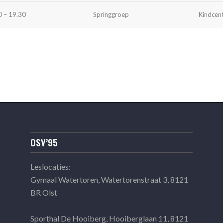
0 – 19.30
Springgroep
Kindcen
OSV’95
Leslocaties:
Gymaal Watertoren, Watertorenstraat 3, 8121
BR Olst
Sporthal De Hooiberg, Hooiberglaan 11, 8121