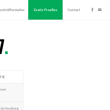
nschrijfformulier
Gratis Proefles
Contact
7
.
TIE
trum
 de Hooiberg