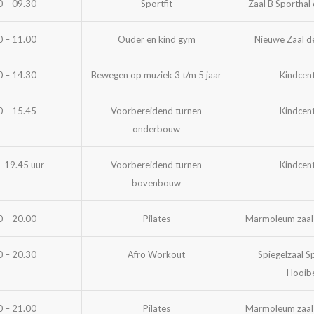
0 – 09.30
Sportfit
Zaal B Sporthal
0 – 11.00
Ouder en kind gym
Nieuwe Zaal d
0 – 14.30
Bewegen op muziek 3 t/m 5 jaar
Kindcen
0 – 15.45
Voorbereidend turnen
Kindcen
onderbouw
– 19.45 uur
Voorbereidend turnen
Kindcen
bovenbouw
0 – 20.00
Pilates
Marmoleum zaal
0 – 20.30
Afro Workout
Spiegelzaal S
Hooib
0 – 21.00
Pilates
Marmoleum zaal