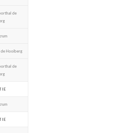
porthal de
erg
trum
 de Hooiberg
porthal de
erg
TIE
trum
TIE