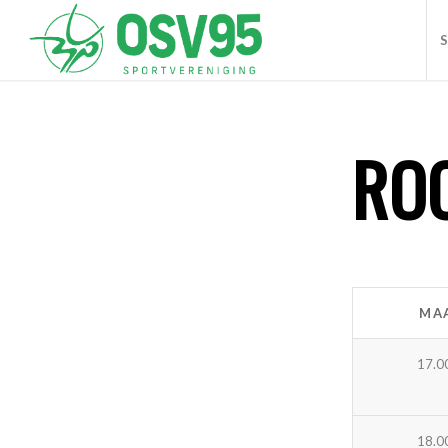
S
RO
MA
17.0
18.0