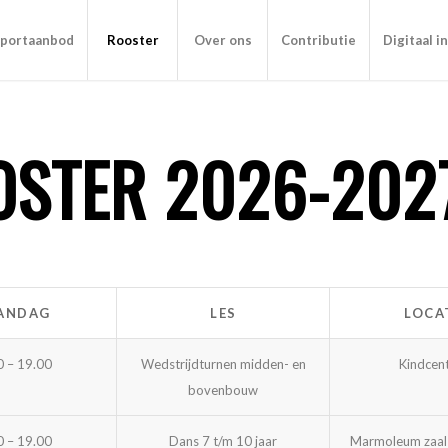
portaanbod
Rooster
Over ons
Contributie
Digitaal i
OSTER 2026-202
ANDAG
LES
LOCA
0 – 19.00
Wedstrijdturnen midden- en
Kindcen
bovenbouw
0 – 19.00
Dans 7 t/m 10 jaar
Marmoleum zaal