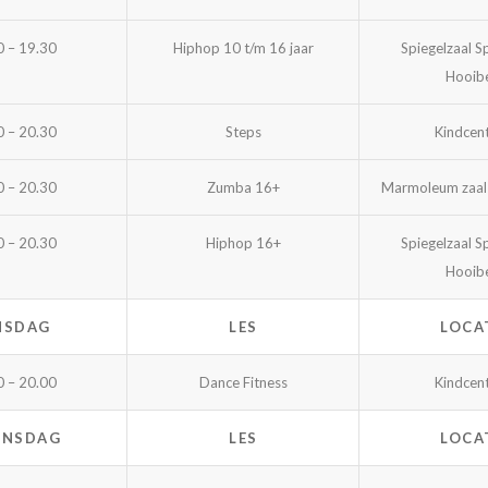
0 – 19.30
Hiphop 10 t/m 16 jaar
Spiegelzaal S
Hooib
0 – 20.30
Steps
Kindcen
0 – 20.30
Zumba 16+
Marmoleum zaal
0 – 20.30
Hiphop 16+
Spiegelzaal S
Hooib
NSDAG
LES
LOCA
0 – 20.00
Dance Fitness
Kindcen
NSDAG
LES
LOCA