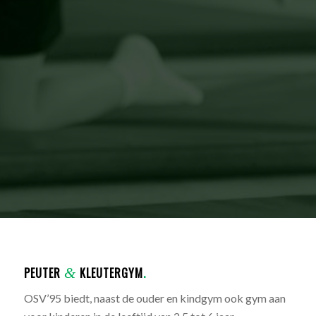
PEUTER
&
KLEUTERGYM
.
OSV’95 biedt, naast de ouder en kindgym ook gym aan